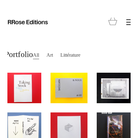
Portfolio
All
Art
Littérature